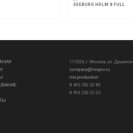
SEEBURG HDLM 8 FULL
АНИИ
111024, г. Москва, ул. Душинск
И
company@mixpro.ru
Ы
mix.production
ОВАНИЕ
8 495 782 20 89
8 903 230 25 25
ТЫ